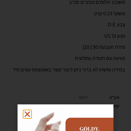
משובץ יהלומים טבעיים סביב
משקל 0.23 קרט
צבע D E
נקיון VS SI
מידת הטבעת 50 [ 10]
מגיעה עם תעודה גמולוגית
במידה ומשהו לא ברור ניתן ליצור קשר בוואטצאפ עונים מיד
מק"ט
0037
קטגוריה
טבעות