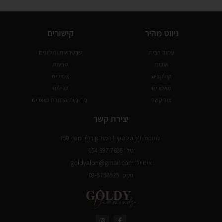
ניווט מהיר
קישורים
עמוד הבית
שרשראות ותליונים
אודות
טבעות
קולקציה
צמידים
מאמרים
עגילים
צור קשר
מדיניות החזרת מוצרים
יצירת קשר
כתובת: ז׳בוטינסקי 1 רמת גן בניין מכבי 750
טל': 054-397-7686
אימייל: goldyalon@gmail.com
פקס: 03-5758525