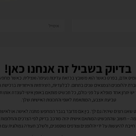
בדיוק בשביל זה אנחנו כאן!
ממיס אדם, בפרט כאשר הוא משובץ בכזאת עדינות נעימה ואצילית. כאשר מחפשי
ת יהלומנים הנמצאים שנים בתחום. לבלעדיות, היצירתיות והייחודיות ברכישת 
יר יש יתרון אחד מופלא על פני כולם, כל תכשיט מותאם באופן אישי לעונדת אותו ו
טביעת אצבע, המותאמת לאופי והתכונות האישיות שלך.
ט שאנו רוצים שיהיה גם לך. בין אם מדובר בגבר המחפש מתנה לאישה או לאי
 – חשוב שהתכשיט המותאם אישית יהיה מורכב בדיוק לפי הצרכים והחלומות
ייבת להיעשות על ידי יהלומנים וצורפים מוסמכים, ולשלב תעודה גמולוגית עם