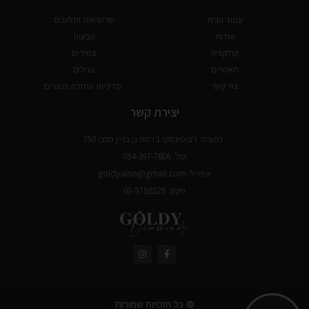
עמוד הבית
שרשראות ותליונים
אודות
טבעות
קולקציה
צמידים
מאמרים
עגילים
צור קשר
מדיניות החזרת מוצרים
יצירת קשר
כתובת: ז׳בוטינסקי 1 רמת גן בניין מכבי 750
טל': 054-397-7686
אימייל: goldyalon@gmail.com
פקס: 03-5758525
© כל הזכויות שמורות