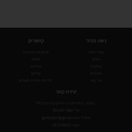
ניווט מהיר
קישורים
עמוד הבית
שרשראות ותליונים
אודות
טבעות
קולקציה
צמידים
מאמרים
עגילים
צור קשר
מדיניות החזרת מוצרים
יצירת קשר
כתובת: ז׳בוטינסקי 1 רמת גן בניין מכבי 750
טל': 054-397-7686
אימייל: goldyalon@gmail.com
פקס: 03-5758525