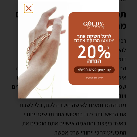
תכשיטים בהתאמה אישית הם
מתנה עם ערך
רכישת תכשיט במתנה היא דרך נהדרת ומרגשת
להעביר תחושות ומסרים ללא מילים. כאשר אתם
דואגים להתאמה אישית של התכשיטים מכל
הבחינות, אתם מביאים ערך נוסף למתנה. התאמה
אישית מראה שאכפת לכם מאד, שאתם מעוניינים
שמקבלת התכשיט תהנה ממנו ותדע שאתם מכירים
ויודעים את רזי אהבתה. כך באמת תוכלו להעניק
מתנה המותאמת לאישה היקרה לכם, בלי לשבור
את הראש יותר מדי בחיפוש אחר תכשיט ייחודי
כאשר בעיצוב והתאמה אישיים אתם הופכים את
התכשיט להכי ייחודי שרק אפשר.