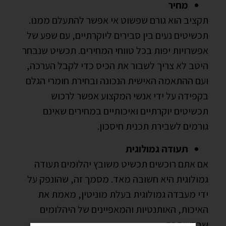
מחיר
תקציב הוא גורם שפשוט אי אפשר להתעלם ממנו.
תכשיטים נעים בין סבירים ליוקרתיים, עם שפע של
אפשרויות יפות בכל טווחי המחירים. תכשיט שנבחר
היטב לא צריך לשבור את הכיס כדי לקבל הערכה,
ועם ההתאמה האישית הנכונה ובחירת חומרי הגלם
בקפידה על ידי אנשי המקצוע אפשר לרכוש
תכשיטים יוקרתיים ואיכותיים במחירים שאינם
גורמים לשבירת תכנית חיסכון.
תעודה גמולוגית
אם אתם רוכשים תכשיט משובץ יהלומים תעודה
גמולוגית היא חשובה מאד. מסמך זה, שהונפק על
ידי מעבדה גמולוגית בעלת מוניטין, מאמת את
האיכות, האותנטיות והמאפיינים של היהלומים
שברשותכם.