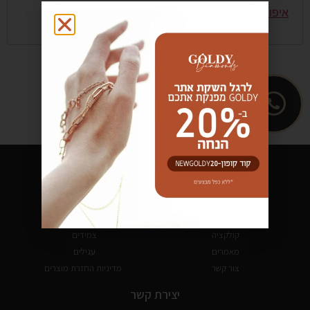
איפוס סיסמה
ניווט מהיר
קישורים
עמוד הבית
שרשראות ותליונים
אודות
טבעות
קולקציה
צמידים
מאמרים
עגילים
צור קשר
מדיניות החזרת מוצרים
יצירת קשר